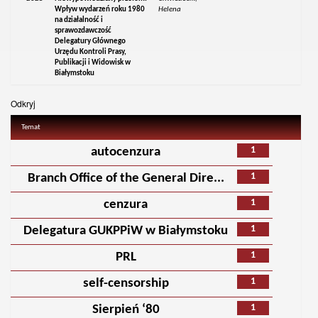
Wpływ wydarzeń roku 1980
Helena
na działalność i
sprawozdawczość
Delegatury Głównego
Urzędu Kontroli Prasy,
Publikacji i Widowisk w
Białymstoku
Odkryj
Temat
1
autocenzura
1
Branch Office of the General Dire...
1
cenzura
1
Delegatura GUKPPiW w Białymstoku
1
PRL
1
self-censorship
1
Sierpień ‘80