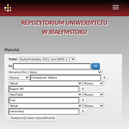
Skip
REPOZYTORIUM UNIWERSYTETU
navigation
W BIAŁYMSTOKU
Wyszukaj
Szukaj:
for
Aktualne filtry:
Rozpocznij nowe wyszukiwanie