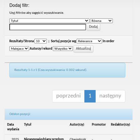
Dodaj filtr:
Uzyj filtrów aby zagęścić wyszukiwanie.
Rezultaty/Strona
|
Sortuj pozycje wg
In order
Autorzy/rekord
Rezultaty 1-1 z 1 (Czas wyszukiwania: 0.002 sekund).
poprzedni
1
następny
Odsłon pozycji:
Data
Tytuł
Autor(rzy)
Promotor
Redaktor(rzy)
wydania
2025
Niewypowiedziany przełom.
Chwiedosik,
-
-