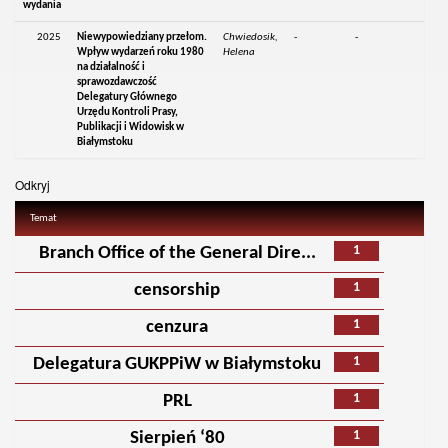
wydania
2025
Niewypowiedziany przełom.
Chwiedosik,
-
-
Wpływ wydarzeń roku 1980
Helena
na działalność i
sprawozdawczość
Delegatury Głównego
Urzędu Kontroli Prasy,
Publikacji i Widowisk w
Białymstoku
Odkryj
Temat
1
Branch Office of the General Dire...
1
censorship
1
cenzura
1
Delegatura GUKPPiW w Białymstoku
1
PRL
1
Sierpień ‘80