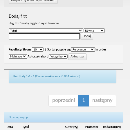
Rozpocznij nowe wyszukiwanie
Dodaj filtr:
Uzyj filtrów aby zagęścić wyszukiwanie.
Rezultaty/Strona
|
Sortuj pozycje wg
In order
Autorzy/rekord
Rezultaty 1-1 z 1 (Czas wyszukiwania: 0.001 sekund).
poprzedni
1
następny
Odsłon pozycji:
Data
Tytuł
Autor(rzy)
Promotor
Redaktor(rzy)