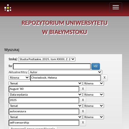
Skip
REPOZYTORIUM UNIWERSYTETU
navigation
W BIAŁYMSTOKU
Wyszukaj
Szukaj:
for
Aktualne filtry: