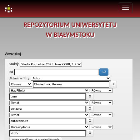
Skip
REPOZYTORIUM UNIWERSYTETU
navigation
W BIAŁYMSTOKU
Wyszukaj
Szukaj:
for
Aktualne filtry: