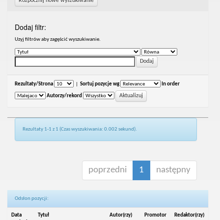
Rozpocznij nowe wyszukiwanie
Dodaj filtr:
Uzyj filtrów aby zagęścić wyszukiwanie.
Rezultaty/Strona
|
Sortuj pozycje wg
In order
Autorzy/rekord
Rezultaty 1-1 z 1 (Czas wyszukiwania: 0.002 sekund).
poprzedni
1
następny
Odsłon pozycji:
Data
Tytuł
Autor(rzy)
Promotor
Redaktor(rzy)