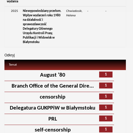
wydania
2025
Niewypowiedziany przełom.
Chwiedosik,
-
-
Wpływ wydarzeń roku 1980
Helena
na działalność i
sprawozdawczość
Delegatury Głównego
Urzędu Kontroli Prasy,
Publikacji i Widowisk w
Białymstoku
Odkryj
Temat
1
August ‘80
1
Branch Office of the General Dire...
1
censorship
1
Delegatura GUKPPiW w Białymstoku
1
PRL
1
self-censorship