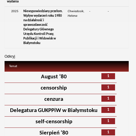
wydania
2025
Niewypowiedziany przełom.
Chwiedosik,
-
-
Wpływ wydarzeń roku 1980
Helena
na działalność i
sprawozdawczość
Delegatury Głównego
Urzędu Kontroli Prasy,
Publikacji i Widowisk w
Białymstoku
Odkryj
Temat
1
August ‘80
1
censorship
1
cenzura
1
Delegatura GUKPPiW w Białymstoku
1
self-censorship
1
Sierpień ‘80