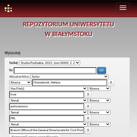
Skip
REPOZYTORIUM UNIWERSYTETU
navigation
W BIAŁYMSTOKU
Wyszukaj
Szukaj:
for
Aktualne filtry: