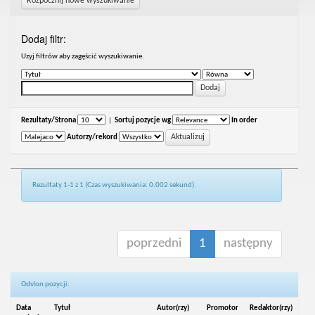
Rozpocznij nowe wyszukiwanie
Dodaj filtr:
Uzyj filtrów aby zagęścić wyszukiwanie.
Rezultaty/Strona
|
Sortuj pozycje wg
In order
Autorzy/rekord
Rezultaty 1-1 z 1 (Czas wyszukiwania: 0.002 sekund).
poprzedni
1
następny
Odsłon pozycji:
Data
Tytuł
Autor(rzy)
Promotor
Redaktor(rzy)