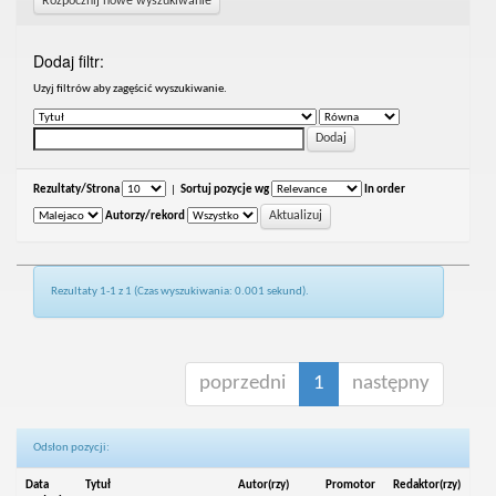
Rozpocznij nowe wyszukiwanie
Dodaj filtr:
Uzyj filtrów aby zagęścić wyszukiwanie.
Rezultaty/Strona
|
Sortuj pozycje wg
In order
Autorzy/rekord
Rezultaty 1-1 z 1 (Czas wyszukiwania: 0.001 sekund).
poprzedni
1
następny
Odsłon pozycji:
Data
Tytuł
Autor(rzy)
Promotor
Redaktor(rzy)