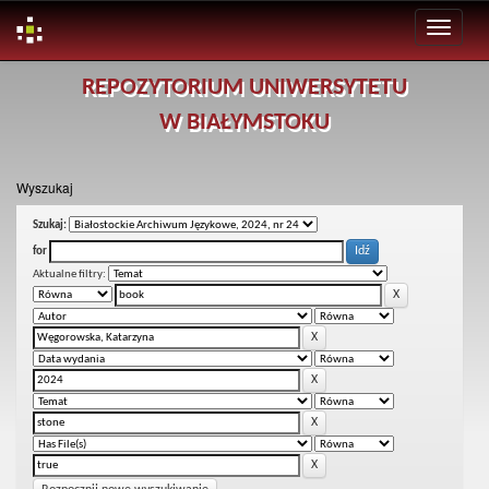
Skip
REPOZYTORIUM UNIWERSYTETU
navigation
W BIAŁYMSTOKU
Wyszukaj
Szukaj:
for
Aktualne filtry: