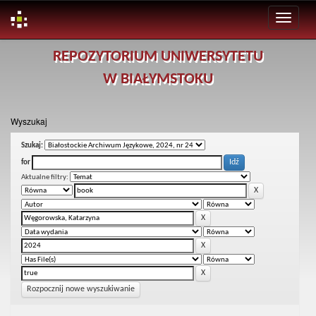
Skip
REPOZYTORIUM UNIWERSYTETU
navigation
W BIAŁYMSTOKU
Wyszukaj
Szukaj:
for
Aktualne filtry:
Rozpocznij nowe wyszukiwanie