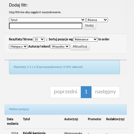
Dodaj filtr:
Uzyj filtrów aby zagęścić wyszukiwanie.
Rezultaty/Strona
|
Sortuj pozycje wg
In order
Autorzy/rekord
Rezultaty 1-1 z 1 (Czas wyszukiwania: 0.001 sekund).
poprzedni
1
następny
Odsłon pozycji:
Data
Tytuł
Autor(rzy)
Promotor
Redaktor(rzy)
wydania
2024
Książki-kamienie
Węgorowska,
-
-