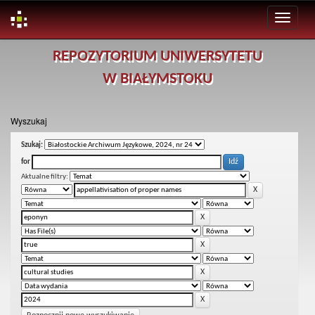
Skip
REPOZYTORIUM UNIWERSYTETU
navigation
W BIAŁYMSTOKU
Wyszukaj
Szukaj:
for
Aktualne filtry: