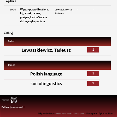
wydania
2024
Wyrazy pospolite alfons,
Lewaszkiewicz,
-
-
luj, antek, janusz,
Tadeusz
grażyna, karina/karyna
itd. w języku polskim
Odkryj
Autor
1
Lewaszkiewicz, Tadeusz
Temat
1
Polish language
1
sociolinguistics
Theme by
Deklaracja dostępności
DSpace Software
Prawa Autorskie © 2002-2017
Duraspace
-
Zgłoś problem