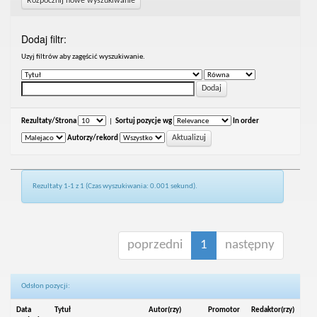
Rozpocznij nowe wyszukiwanie
Dodaj filtr:
Uzyj filtrów aby zagęścić wyszukiwanie.
Rezultaty/Strona
|
Sortuj pozycje wg
In order
Autorzy/rekord
Rezultaty 1-1 z 1 (Czas wyszukiwania: 0.001 sekund).
poprzedni
1
następny
Odsłon pozycji:
Data
Tytuł
Autor(rzy)
Promotor
Redaktor(rzy)