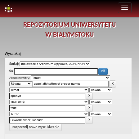
Skip
REPOZYTORIUM UNIWERSYTETU
navigation
W BIAŁYMSTOKU
Wyszukaj
Szukaj:
for
Aktualne filtry:
Rozpocznij nowe wyszukiwanie