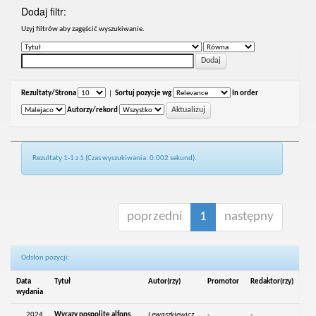
Dodaj filtr:
Uzyj filtrów aby zagęścić wyszukiwanie.
Rezultaty/Strona
|
Sortuj pozycje wg
In order
Autorzy/rekord
Rezultaty 1-1 z 1 (Czas wyszukiwania: 0.002 sekund).
poprzedni
1
następny
Odsłon pozycji:
Data
Tytuł
Autor(rzy)
Promotor
Redaktor(rzy)
wydania
2024
Wyrazy pospolite alfons,
Lewaszkiewicz,
-
-