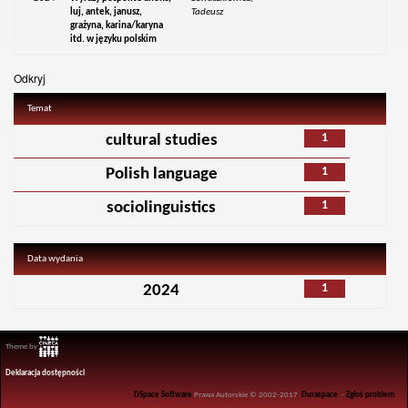
luj, antek, janusz,
Tadeusz
grażyna, karina/karyna
itd. w języku polskim
Odkryj
Temat
1
cultural studies
1
Polish language
1
sociolinguistics
Data wydania
1
2024
Theme by
Deklaracja dostępności
DSpace Software
Prawa Autorskie © 2002-2017
Duraspace
-
Zgłoś problem