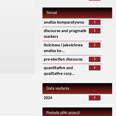
Temat
1
analiza komparatywna
1
discourse and pragmatic
markers
1
ilościowa i jakościowa
analiza ko...
1
pre‑election discourse
1
quantitative and
qualitative corp...
Data wydania
1
2024
Posiada pliki pozycji