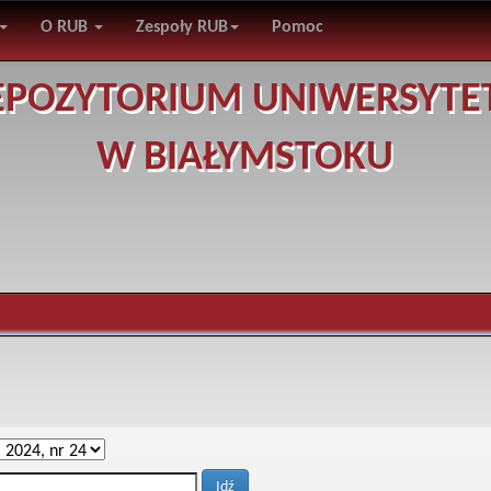
O RUB
Zespoły RUB
Pomoc
EPOZYTORIUM UNIWERSYTE
W BIAŁYMSTOKU