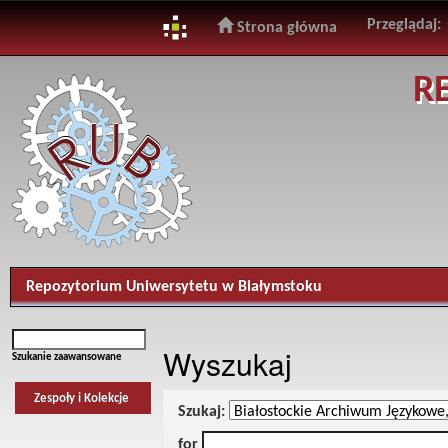
Przeglądaj:
Strona główna
Skip
R
navigation
Repozytorium Uniwersytetu w Białymstoku
Wyszukaj
Szukanie zaawansowane
Zespoły i Kolekcje
Szukaj:
for