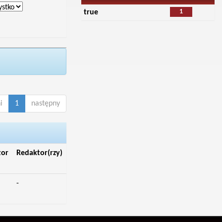
1
true
i
1
następny
tor
Redaktor(rzy)
-