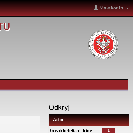
Moje konto:
TU
Odkryj
Autor
1
Goshkheteliani, Irine