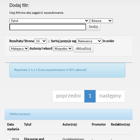
Dodaj filtr:
Uzyj filtrów aby zagęścić wyszukiwanie.
Rezultaty/Strona
|
Sortuj pozycje wg
In order
Autorzy/rekord
Rezultaty 1-1 z 1 (Czas wyszukiwania: 0.001 sekund).
poprzedni
1
następny
Odsłon pozycji:
Data
Tytuł
Autor(rzy)
Promotor
Redaktor(rzy)
wydania
2024
Discourse and
Goshkheteliani,
-
-