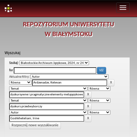
Skip
REPOZYTORIUM UNIWERSYTETU
navigation
W BIAŁYMSTOKU
Wyszukaj
Szukaj:
for
Aktualne filtry:
Rozpocznij nowe wyszukiwanie