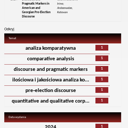
Pragmatic Markers in
Irine;
American and
Ardzenadze,
Georgian Pre-Election
Ketevan
Discourse
Odkryj
Temat
1
analiza komparatywna
1
comparative analysis
1
discourse and pragmatic markers
1
ilościowa i jakościowa analiza ko...
1
pre‑election discourse
1
quantitative and qualitative corp...
Data wydania
1
2024