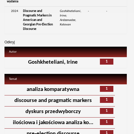
wydania
2024
Discourse and
Goshkheteliani,
-
-
Pragmatic Markers in
Irine;
American and
Ardzenadze,
Georgian Pre-Election
Ketevan
Discourse
Odkryj
Autor
1
Goshkheteliani, Irine
Temat
1
analiza komparatywna
1
discourse and pragmatic markers
1
dyskurs przedwyborczy
1
ilościowa i jakościowa analiza ko...
1
pre‑election discourse