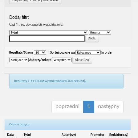
Rozpocznij nowe wyszukiwanie
Dodaj filtr:
Uzyj filtrów aby zagęścić wyszukiwanie.
Rezultaty/Strona
|
Sortuj pozycje wg
In order
Autorzy/rekord
Rezultaty 1-1 z 1 (Czas wyszukiwania: 0.001 sekund).
poprzedni
1
następny
Odsłon pozycji:
Data
Tytuł
Autor(rzy)
Promotor
Redaktor(rzy)