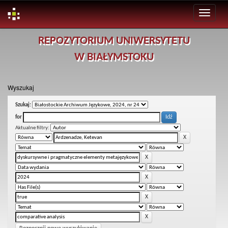
Skip
REPOZYTORIUM UNIWERSYTETU
navigation
W BIAŁYMSTOKU
Wyszukaj
Szukaj:
for
Aktualne filtry: