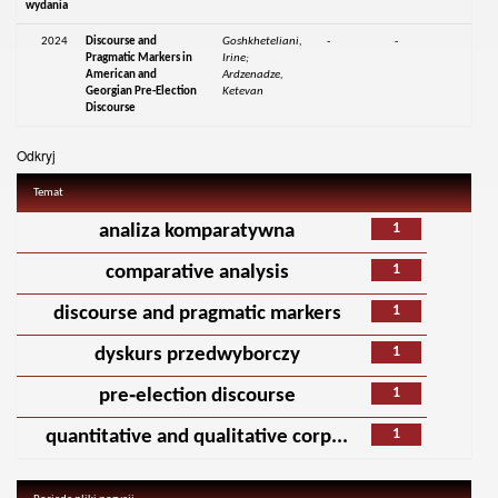
wydania
2024
Discourse and
Goshkheteliani,
-
-
Pragmatic Markers in
Irine;
American and
Ardzenadze,
Georgian Pre-Election
Ketevan
Discourse
Odkryj
Temat
1
analiza komparatywna
1
comparative analysis
1
discourse and pragmatic markers
1
dyskurs przedwyborczy
1
pre‑election discourse
1
quantitative and qualitative corp...