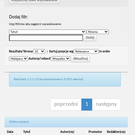
Rozpocznij nowe wyszukiwanie
Dodaj filtr:
Uzyj filtrów aby zagęścić wyszukiwanie.
Rezultaty/Strona
|
Sortuj pozycje wg
In order
Autorzy/rekord
Rezultaty 1-1 z 1 (Czas wyszukiwania: 0.001 sekund).
poprzedni
1
następny
Odsłon pozycji:
Data
Tytuł
Autor(rzy)
Promotor
Redaktor(rzy)