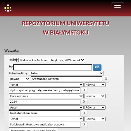
Skip
REPOZYTORIUM UNIWERSYTETU
navigation
W BIAŁYMSTOKU
Wyszukaj
Szukaj:
for
Aktualne filtry: