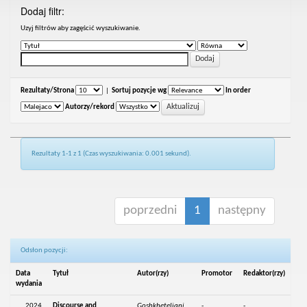
Dodaj filtr:
Uzyj filtrów aby zagęścić wyszukiwanie.
Rezultaty/Strona
|
Sortuj pozycje wg
In order
Autorzy/rekord
Rezultaty 1-1 z 1 (Czas wyszukiwania: 0.001 sekund).
poprzedni
1
następny
Odsłon pozycji:
Data
Tytuł
Autor(rzy)
Promotor
Redaktor(rzy)
wydania
2024
Discourse and
Goshkheteliani,
-
-