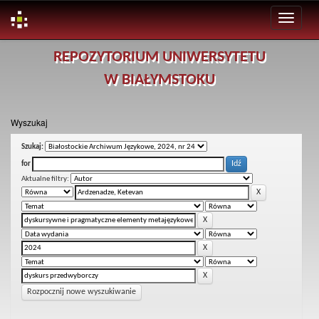
Skip
REPOZYTORIUM UNIWERSYTETU
navigation
W BIAŁYMSTOKU
Wyszukaj
Szukaj:
for
Aktualne filtry:
Rozpocznij nowe wyszukiwanie