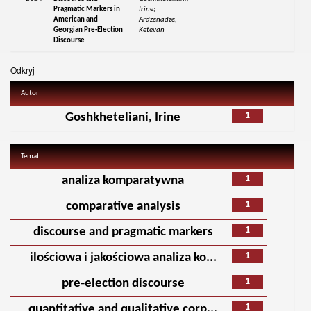
Pragmatic Markers in
Irine;
American and
Ardzenadze,
Georgian Pre-Election
Ketevan
Discourse
Odkryj
Autor
1
Goshkheteliani, Irine
Temat
1
analiza komparatywna
1
comparative analysis
1
discourse and pragmatic markers
1
ilościowa i jakościowa analiza ko...
1
pre‑election discourse
1
quantitative and qualitative corp...