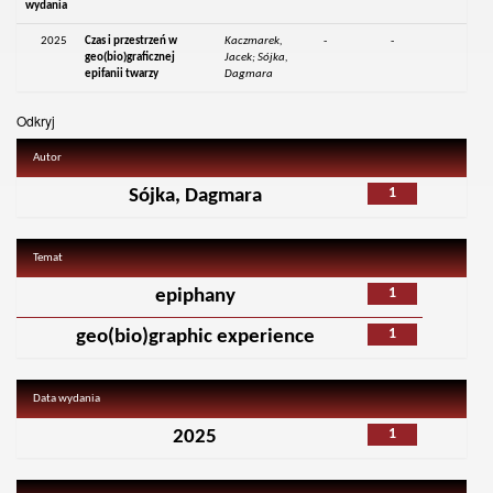
wydania
2025
Czas i przestrzeń w
Kaczmarek,
-
-
geo(bio)graficznej
Jacek; Sójka,
epifanii twarzy
Dagmara
Odkryj
Autor
1
Sójka, Dagmara
Temat
1
epiphany
1
geo(bio)graphic experience
Data wydania
1
2025