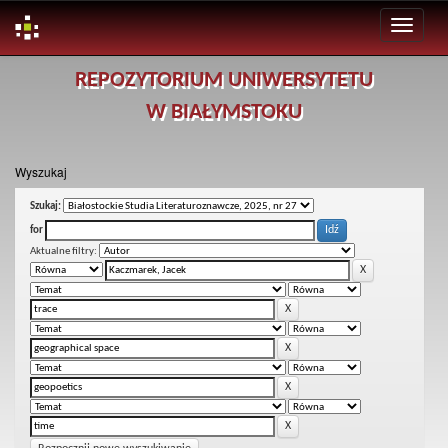
Skip
REPOZYTORIUM UNIWERSYTETU
navigation
W BIAŁYMSTOKU
Wyszukaj
Szukaj:
for
Aktualne filtry: