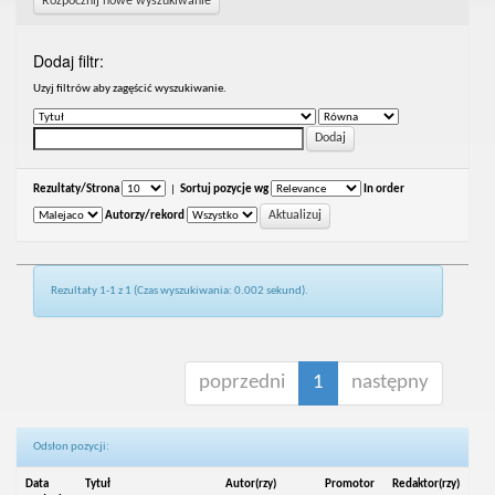
Rozpocznij nowe wyszukiwanie
Dodaj filtr:
Uzyj filtrów aby zagęścić wyszukiwanie.
Rezultaty/Strona
|
Sortuj pozycje wg
In order
Autorzy/rekord
Rezultaty 1-1 z 1 (Czas wyszukiwania: 0.002 sekund).
poprzedni
1
następny
Odsłon pozycji:
Data
Tytuł
Autor(rzy)
Promotor
Redaktor(rzy)