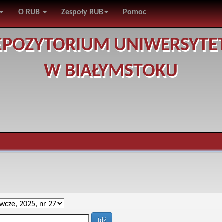
O RUB
Zespoły RUB
Pomoc
EPOZYTORIUM UNIWERSYTE
W BIAŁYMSTOKU