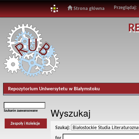
Przeglądaj:
Strona główna
Skip
R
navigation
Repozytorium Uniwersytetu w Białymstoku
Wyszukaj
Szukanie zaawansowane
Zespoły i Kolekcje
Szukaj:
for