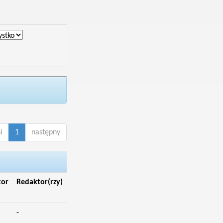
i
1
następny
tor
Redaktor(rzy)
-