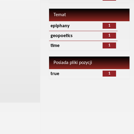
Temat
1
epiphany
1
geopoetics
1
time
Posiada pliki pozycji
1
true