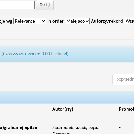
cje wg
In order
Autorzy/rekord
1 (Czas wyszukiwania: 0.001 sekund).
poprzedn
Autor(rzy)
Promo
o)graficznej epifanii
Kaczmarek, Jacek; Sójka,
-