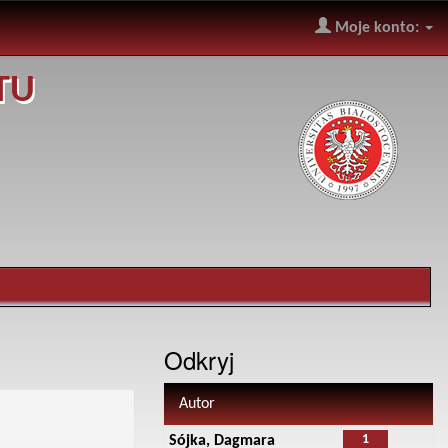
Moje konto:
TU
Odkryj
Autor
1
Sójka, Dagmara