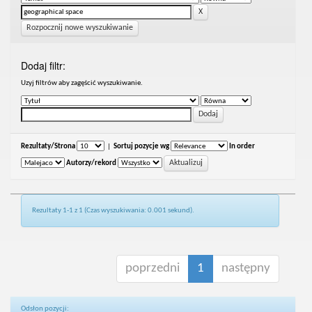
Rozpocznij nowe wyszukiwanie
Dodaj filtr:
Uzyj filtrów aby zagęścić wyszukiwanie.
Rezultaty/Strona
|
Sortuj pozycje wg
In order
Autorzy/rekord
Rezultaty 1-1 z 1 (Czas wyszukiwania: 0.001 sekund).
poprzedni
1
następny
Odsłon pozycji: