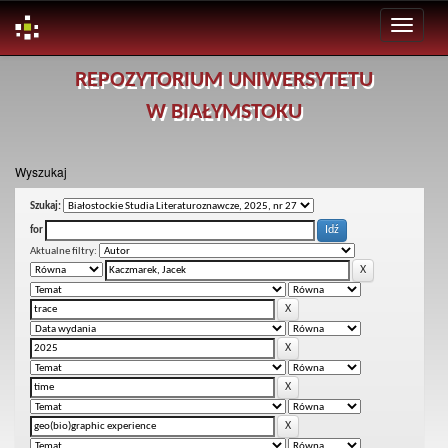
Skip
REPOZYTORIUM UNIWERSYTETU
navigation
W BIAŁYMSTOKU
Wyszukaj
Szukaj:
for
Aktualne filtry: