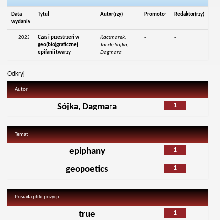
Data
Tytuł
Autor(rzy)
Promotor
Redaktor(rzy)
wydania
2025
Czas i przestrzeń w
Kaczmarek,
-
-
geo(bio)graficznej
Jacek; Sójka,
epifanii twarzy
Dagmara
Odkryj
Autor
1
Sójka, Dagmara
Temat
1
epiphany
1
geopoetics
Posiada pliki pozycji
1
true