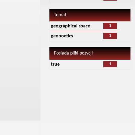
Temat
1
geographical space
1
geopoetics
Posiada pliki pozycji
1
true