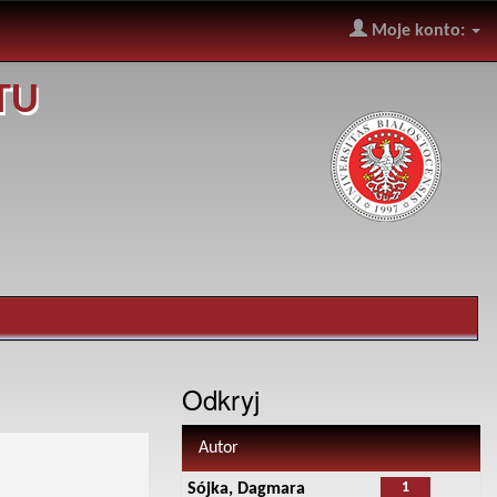
Moje konto:
TU
Odkryj
Autor
1
Sójka, Dagmara