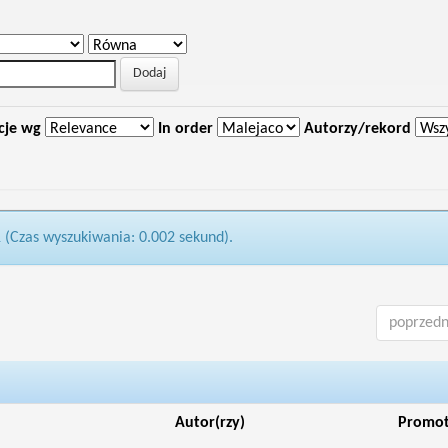
cje wg
In order
Autorzy/rekord
1 (Czas wyszukiwania: 0.002 sekund).
poprzedn
Autor(rzy)
Promo