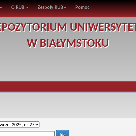
O RUB
Zespoły RUB
Pomoc
EPOZYTORIUM UNIWERSYTE
W BIAŁYMSTOKU