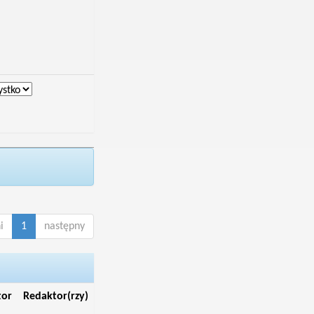
i
1
następny
tor
Redaktor(rzy)