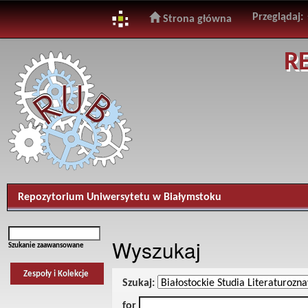
Przeglądaj:
Strona główna
Skip
R
navigation
Repozytorium Uniwersytetu w Białymstoku
Wyszukaj
Szukanie zaawansowane
Zespoły i Kolekcje
Szukaj:
for