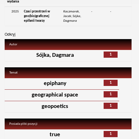
wydania
2025
Czas i przestrzeń w
Kaczmarek,
-
-
geo(bio)graficznej
Jacek; Sójka,
epifanii twarzy
Dagmara
Odkryj
Autor
1
Sójka, Dagmara
Temat
1
epiphany
1
geographical space
1
geopoetics
Posiada pliki pozycji
1
true