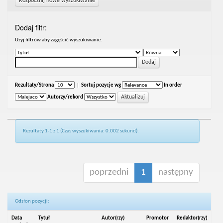
Rozpocznij nowe wyszukiwanie
Dodaj filtr:
Uzyj filtrów aby zagęścić wyszukiwanie.
Rezultaty/Strona
|
Sortuj pozycje wg
In order
Autorzy/rekord
Rezultaty 1-1 z 1 (Czas wyszukiwania: 0.002 sekund).
poprzedni
1
następny
Odsłon pozycji:
Data
Tytuł
Autor(rzy)
Promotor
Redaktor(rzy)