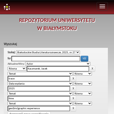
Skip
REPOZYTORIUM UNIWERSYTETU
navigation
W BIAŁYMSTOKU
Wyszukaj
Szukaj:
for
Aktualne filtry: