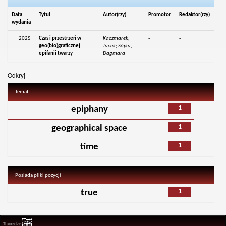
Data
Tytuł
Autor(rzy)
Promotor
Redaktor(rzy)
wydania
2025
Czas i przestrzeń w
Kaczmarek,
-
-
geo(bio)graficznej
Jacek; Sójka,
epifanii twarzy
Dagmara
Odkryj
Temat
1
epiphany
1
geographical space
1
time
Posiada pliki pozycji
1
true
Theme by