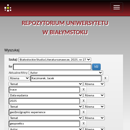
Skip
REPOZYTORIUM UNIWERSYTETU
navigation
W BIAŁYMSTOKU
Wyszukaj
Szukaj:
for
Aktualne filtry: