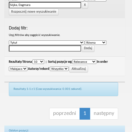
Rozpocznij nowe wyszukiwanie
Dodaj filtr:
Uzyj filtrów aby zagęścić wyszukiwanie.
Rezultaty/Strona
|
Sortuj pozycje wg
In order
Autorzy/rekord
Rezultaty 1-1 z 1 (Czas wyszukiwania: 0.001 sekund).
poprzedni
1
następny
Odsłon pozycji: