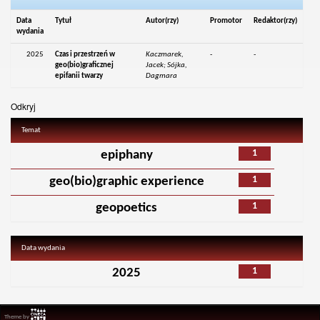
Data
Tytuł
Autor(rzy)
Promotor
Redaktor(rzy)
wydania
2025
Czas i przestrzeń w
Kaczmarek,
-
-
geo(bio)graficznej
Jacek; Sójka,
epifanii twarzy
Dagmara
Odkryj
Temat
1
epiphany
1
geo(bio)graphic experience
1
geopoetics
Data wydania
1
2025
Theme by