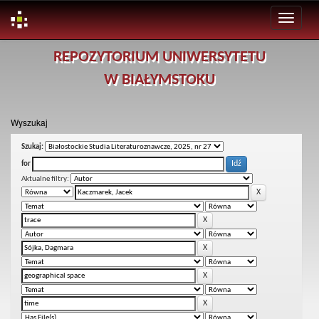
Skip
REPOZYTORIUM UNIWERSYTETU
navigation
W BIAŁYMSTOKU
Wyszukaj
Szukaj:
for
Aktualne filtry: