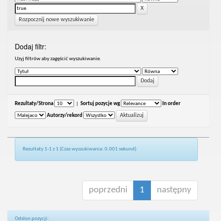
Rozpocznij nowe wyszukiwanie
Dodaj filtr:
Uzyj filtrów aby zagęścić wyszukiwanie.
Rezultaty/Strona
|
Sortuj pozycje wg
In order
Autorzy/rekord
Rezultaty 1-1 z 1 (Czas wyszukiwania: 0.001 sekund).
poprzedni
1
następny
Odsłon pozycji: