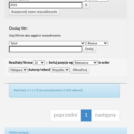
Rozpocznij nowe wyszukiwanie
Dodaj filtr:
Uzyj filtrów aby zagęścić wyszukiwanie.
Rezultaty/Strona
|
Sortuj pozycje wg
In order
Autorzy/rekord
Rezultaty 1-1 z 1 (Czas wyszukiwania: 0.002 sekund).
poprzedni
1
następny
Odsłon pozycji: