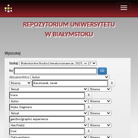
Skip
REPOZYTORIUM UNIWERSYTETU
navigation
W BIAŁYMSTOKU
Wyszukaj
Szukaj:
for
Aktualne filtry: