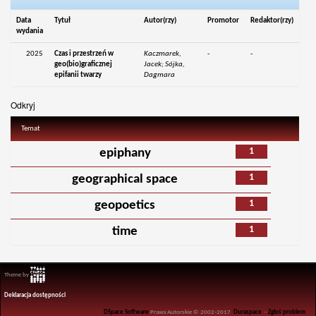
Data
Tytuł
Autor(rzy)
Promotor
Redaktor(rzy)
wydania
2025
Czas i przestrzeń w
Kaczmarek,
-
-
geo(bio)graficznej
Jacek; Sójka,
epifanii twarzy
Dagmara
Odkryj
Temat
1
epiphany
1
geographical space
1
geopoetics
1
time
Theme by
Deklaracja dostępności
DSpace Software
Prawa Autorskie © 2002-2017
Duraspace
-
Zgłoś problem