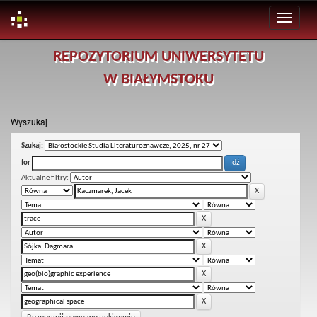
Skip
REPOZYTORIUM UNIWERSYTETU
navigation
W BIAŁYMSTOKU
Wyszukaj
Szukaj:
for
Aktualne filtry: