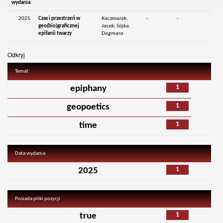
wydania
2025
Czas i przestrzeń w
Kaczmarek,
-
-
geo(bio)graficznej
Jacek; Sójka,
epifanii twarzy
Dagmara
Odkryj
Temat
1
epiphany
1
geopoetics
1
time
Data wydania
1
2025
Posiada pliki pozycji
1
true