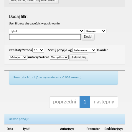
Rozpocznij nowe wyszukiwanie
Dodaj filtr:
Uzyj filtrów aby zagęścić wyszukiwanie.
Rezultaty/Strona
|
Sortuj pozycje wg
In order
Autorzy/rekord
Rezultaty 1-1 z 1 (Czas wyszukiwania: 0.001 sekund).
poprzedni
1
następny
Odsłon pozycji:
Data
Tytuł
Autor(rzy)
Promotor
Redaktor(rzy)