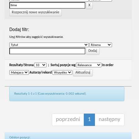
Rozpocznij nowe wyszukiwanie
Dodaj filtr:
Uzyj filtrów aby zagęścić wyszukiwanie.
Rezultaty/Strona
|
Sortuj pozycje wg
In order
Autorzy/rekord
Rezultaty 1-1 z 1 (Czas wyszukiwania: 0.002 sekund).
poprzedni
1
następny
Odsłon pozycji: