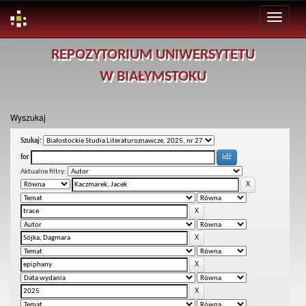
Skip
REPOZYTORIUM UNIWERSYTETU
navigation
W BIAŁYMSTOKU
Wyszukaj
Szukaj:
for
Aktualne filtry: