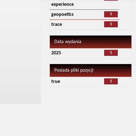
experience
1
geopoetics
1
trace
Data wydania
1
2025
Posiada pliki pozycji
1
true