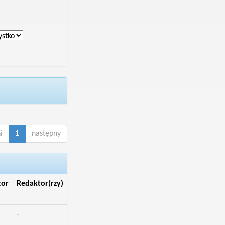
i
1
następny
tor
Redaktor(rzy)
-