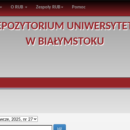
O RUB
Zespoły RUB
Pomoc
EPOZYTORIUM UNIWERSYTE
W BIAŁYMSTOKU