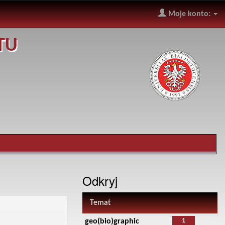
Moje konto:
TU
Odkryj
Temat
1
geo(bio)graphic