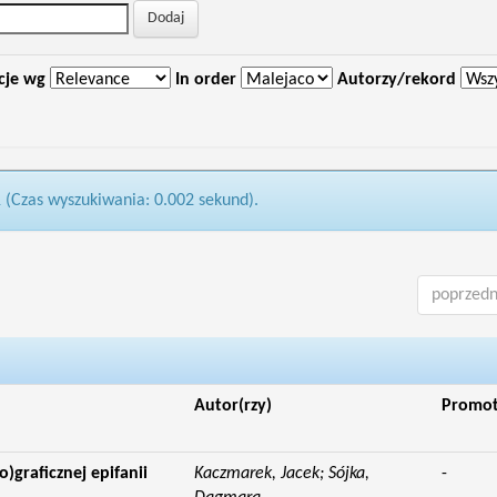
cje wg
In order
Autorzy/rekord
1 (Czas wyszukiwania: 0.002 sekund).
poprzedn
Autor(rzy)
Promo
o)graficznej epifanii
Kaczmarek, Jacek; Sójka,
-