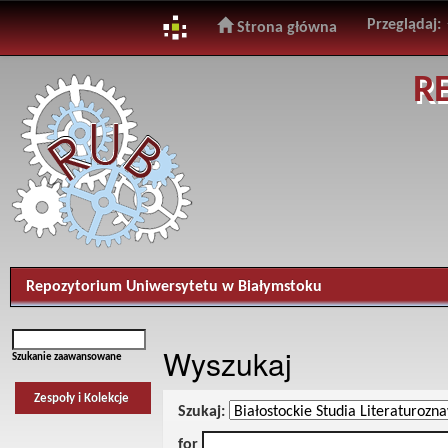
Przeglądaj:
Strona główna
Skip
R
navigation
Repozytorium Uniwersytetu w Białymstoku
Wyszukaj
Szukanie zaawansowane
Zespoły i Kolekcje
Szukaj:
for