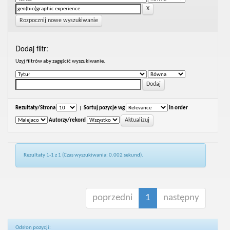
Rozpocznij nowe wyszukiwanie
Dodaj filtr:
Uzyj filtrów aby zagęścić wyszukiwanie.
Rezultaty/Strona
|
Sortuj pozycje wg
In order
Autorzy/rekord
Rezultaty 1-1 z 1 (Czas wyszukiwania: 0.002 sekund).
poprzedni
1
następny
Odsłon pozycji: