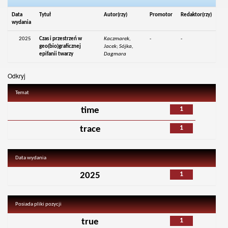
Data
Tytuł
Autor(rzy)
Promotor
Redaktor(rzy)
wydania
2025
Czas i przestrzeń w
Kaczmarek,
-
-
geo(bio)graficznej
Jacek; Sójka,
epifanii twarzy
Dagmara
Odkryj
Temat
1
time
1
trace
Data wydania
1
2025
Posiada pliki pozycji
1
true