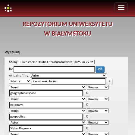
Skip
REPOZYTORIUM UNIWERSYTETU
navigation
W BIAŁYMSTOKU
Wyszukaj
Szukaj:
for
Aktualne filtry: