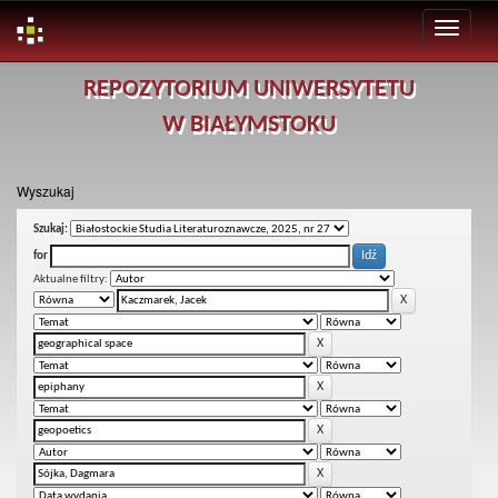
Skip
REPOZYTORIUM UNIWERSYTETU
navigation
W BIAŁYMSTOKU
Wyszukaj
Szukaj:
for
Aktualne filtry: