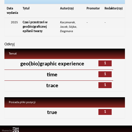
Data
Tytuł
Autor(rzy)
Promotor
Redaktor(rzy)
wydania
2025
Czas i przestrzeń w
Kaczmarek,
-
-
geo(bio)graficznej
Jacek; Sójka,
epifanii twarzy
Dagmara
Odkryj
Temat
1
geo(bio)graphic experience
1
time
1
trace
Posiada pliki pozycji
1
true
Theme by