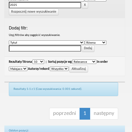
Rozpocznij nowe wyszukiwanie
Dodaj filtr:
Uzyj filtrów aby zagęścić wyszukiwanie.
Rezultaty/Strona
|
Sortuj pozycje wg
In order
Autorzy/rekord
Rezultaty 1-1 z 1 (Czas wyszukiwania: 0.001 sekund).
poprzedni
1
następny
Odsłon pozycji: