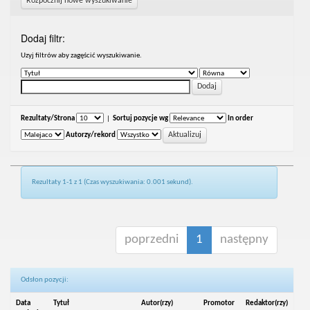
Rozpocznij nowe wyszukiwanie
Dodaj filtr:
Uzyj filtrów aby zagęścić wyszukiwanie.
Rezultaty/Strona
|
Sortuj pozycje wg
In order
Autorzy/rekord
Rezultaty 1-1 z 1 (Czas wyszukiwania: 0.001 sekund).
poprzedni
1
następny
Odsłon pozycji:
Data
Tytuł
Autor(rzy)
Promotor
Redaktor(rzy)