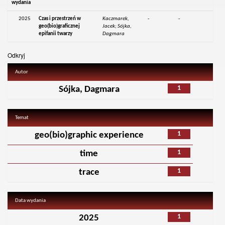
wydania
2025
Czas i przestrzeń w
Kaczmarek,
-
-
geo(bio)graficznej
Jacek; Sójka,
epifanii twarzy
Dagmara
Odkryj
Autor
1
Sójka, Dagmara
Temat
1
geo(bio)graphic experience
1
time
1
trace
Data wydania
1
2025