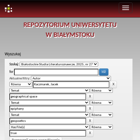
Skip
REPOZYTORIUM UNIWERSYTETU
navigation
W BIAŁYMSTOKU
Wyszukaj
Szukaj:
for
Aktualne filtry: