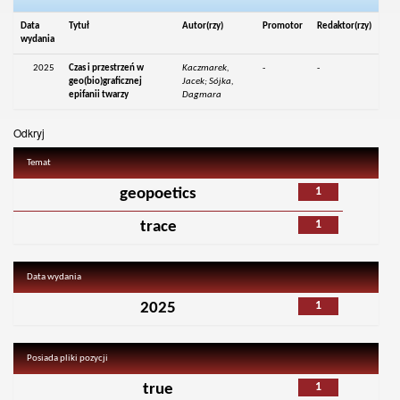
Data
Tytuł
Autor(rzy)
Promotor
Redaktor(rzy)
wydania
2025
Czas i przestrzeń w
Kaczmarek,
-
-
geo(bio)graficznej
Jacek; Sójka,
epifanii twarzy
Dagmara
Odkryj
Temat
1
geopoetics
1
trace
Data wydania
1
2025
Posiada pliki pozycji
1
true