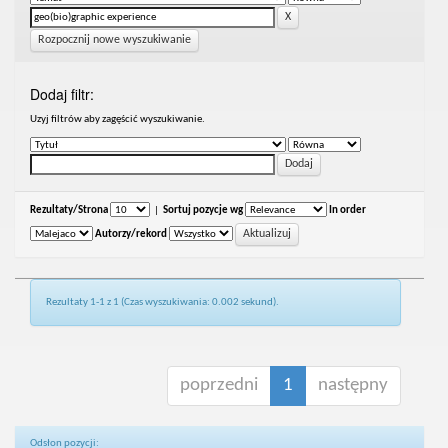
Rozpocznij nowe wyszukiwanie
Dodaj filtr:
Uzyj filtrów aby zagęścić wyszukiwanie.
Rezultaty/Strona
|
Sortuj pozycje wg
In order
Autorzy/rekord
Rezultaty 1-1 z 1 (Czas wyszukiwania: 0.002 sekund).
poprzedni
1
następny
Odsłon pozycji: