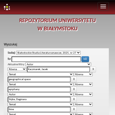
Skip
REPOZYTORIUM UNIWERSYTETU
navigation
W BIAŁYMSTOKU
Wyszukaj
Szukaj:
for
Aktualne filtry: