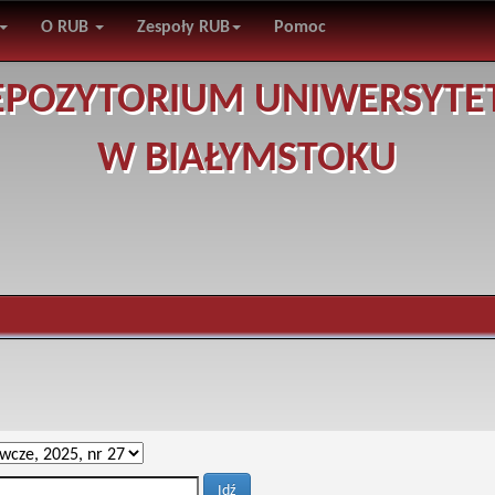
O RUB
Zespoły RUB
Pomoc
EPOZYTORIUM UNIWERSYTE
W BIAŁYMSTOKU