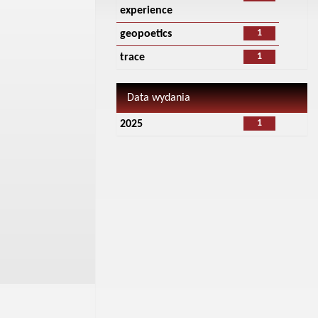
experience
1
geopoetics
1
trace
Data wydania
1
2025