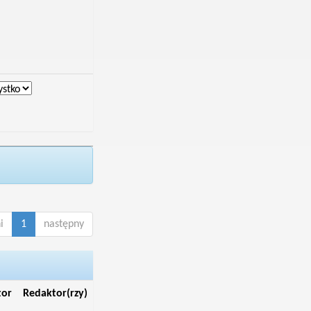
i
1
następny
tor
Redaktor(rzy)