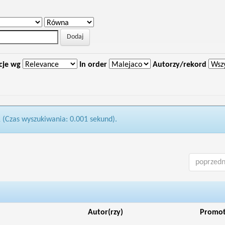
cje wg
In order
Autorzy/rekord
1 (Czas wyszukiwania: 0.001 sekund).
poprzedn
Autor(rzy)
Promo