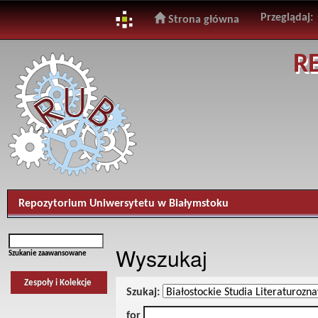
Przeglądaj:
Strona główna
Skip
R
navigation
Repozytorium Uniwersytetu w Białymstoku
Wyszukaj
Szukanie zaawansowane
Zespoły i Kolekcje
Szukaj:
for