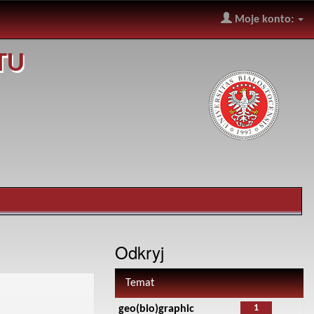
Moje konto:
TU
Odkryj
Temat
1
geo(bio)graphic