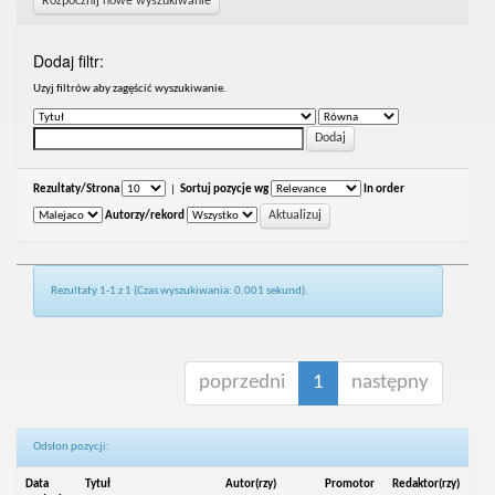
Rozpocznij nowe wyszukiwanie
Dodaj filtr:
Uzyj filtrów aby zagęścić wyszukiwanie.
Rezultaty/Strona
|
Sortuj pozycje wg
In order
Autorzy/rekord
Rezultaty 1-1 z 1 (Czas wyszukiwania: 0.001 sekund).
poprzedni
1
następny
Odsłon pozycji:
Data
Tytuł
Autor(rzy)
Promotor
Redaktor(rzy)