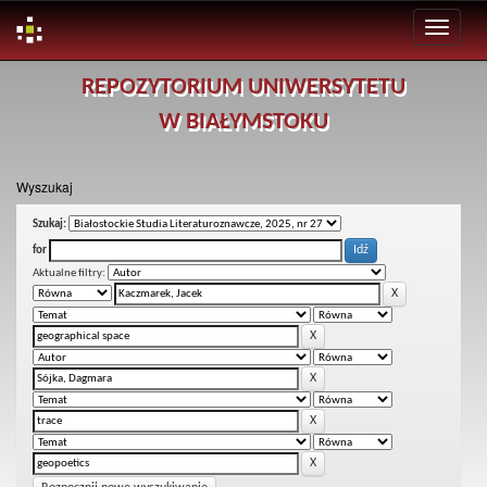
Skip
REPOZYTORIUM UNIWERSYTETU
navigation
W BIAŁYMSTOKU
Wyszukaj
Szukaj:
for
Aktualne filtry: