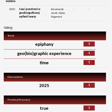
wydania
2025
Czas i przestrzeń w
Kaczmarek,
-
-
geo(bio)graficznej
Jacek; Sójka,
epifanii twarzy
Dagmara
Odkryj
Temat
1
epiphany
1
geo(bio)graphic experience
1
time
Data wydania
1
2025
Posiada pliki pozycji
1
true