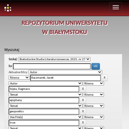
Skip
REPOZYTORIUM UNIWERSYTETU
navigation
W BIAŁYMSTOKU
Wyszukaj
Szukaj:
for
Aktualne filtry: