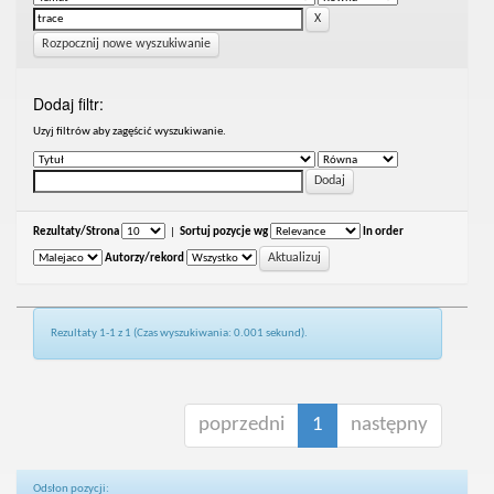
Rozpocznij nowe wyszukiwanie
Dodaj filtr:
Uzyj filtrów aby zagęścić wyszukiwanie.
Rezultaty/Strona
|
Sortuj pozycje wg
In order
Autorzy/rekord
Rezultaty 1-1 z 1 (Czas wyszukiwania: 0.001 sekund).
poprzedni
1
następny
Odsłon pozycji: