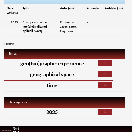
Data
Tytuł
Autor(rzy)
Promotor
Redaktor(rzy)
wydania
2025
Czas i przestrzeń w
Kaczmarek,
-
-
geo(bio)graficznej
Jacek; Sójka,
epifanii twarzy
Dagmara
Odkryj
Temat
1
geo(bio)graphic experience
1
geographical space
1
time
Data wydania
1
2025
Theme by