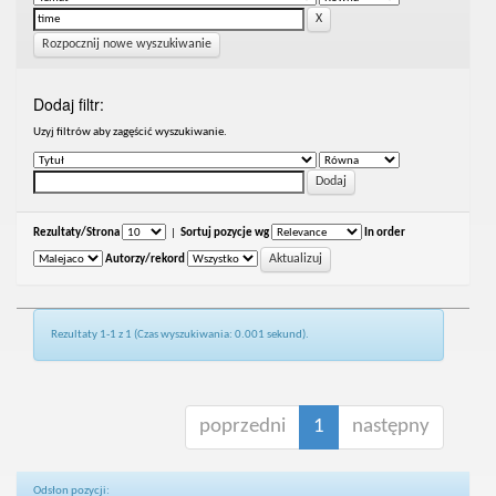
Rozpocznij nowe wyszukiwanie
Dodaj filtr:
Uzyj filtrów aby zagęścić wyszukiwanie.
Rezultaty/Strona
|
Sortuj pozycje wg
In order
Autorzy/rekord
Rezultaty 1-1 z 1 (Czas wyszukiwania: 0.001 sekund).
poprzedni
1
następny
Odsłon pozycji: