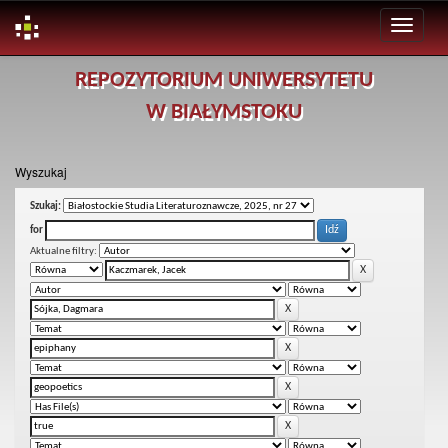
Skip
REPOZYTORIUM UNIWERSYTETU
navigation
W BIAŁYMSTOKU
Wyszukaj
Szukaj:
for
Aktualne filtry: