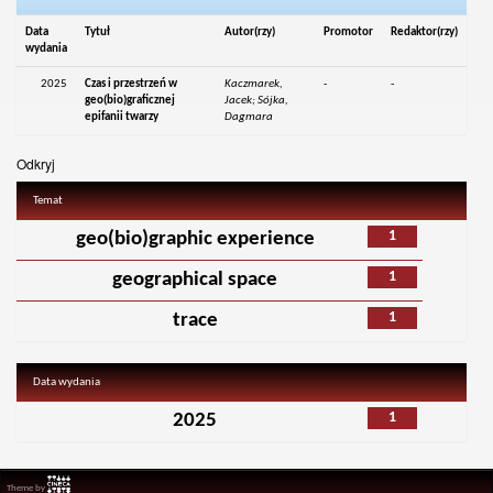
Data
Tytuł
Autor(rzy)
Promotor
Redaktor(rzy)
wydania
2025
Czas i przestrzeń w
Kaczmarek,
-
-
geo(bio)graficznej
Jacek; Sójka,
epifanii twarzy
Dagmara
Odkryj
Temat
1
geo(bio)graphic experience
1
geographical space
1
trace
Data wydania
1
2025
Theme by