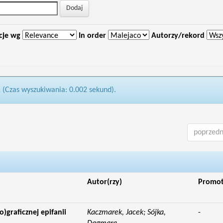
cje wg
In order
Autorzy/rekord
1 (Czas wyszukiwania: 0.002 sekund).
poprzedn
Autor(rzy)
Promo
o)graficznej epifanii
Kaczmarek, Jacek; Sójka,
-