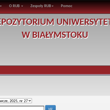
O RUB
Zespoły RUB
Pomoc
EPOZYTORIUM UNIWERSYTE
W BIAŁYMSTOKU