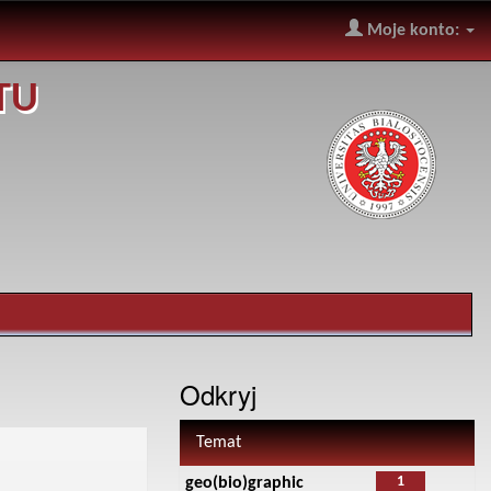
Moje konto:
TU
Odkryj
Temat
1
geo(bio)graphic