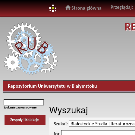
Przeglądaj:
Strona główna
Skip
R
navigation
Repozytorium Uniwersytetu w Białymstoku
Wyszukaj
Szukanie zaawansowane
Zespoły i Kolekcje
Szukaj:
for