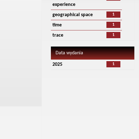
experience
1
geographical space
1
time
1
trace
Data wydania
1
2025