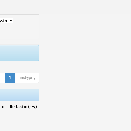
i
1
następny
tor
Redaktor(rzy)
-