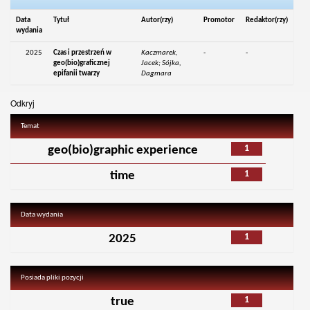
Data
Tytuł
Autor(rzy)
Promotor
Redaktor(rzy)
wydania
2025
Czas i przestrzeń w
Kaczmarek,
-
-
geo(bio)graficznej
Jacek; Sójka,
epifanii twarzy
Dagmara
Odkryj
Temat
1
geo(bio)graphic experience
1
time
Data wydania
1
2025
Posiada pliki pozycji
1
true