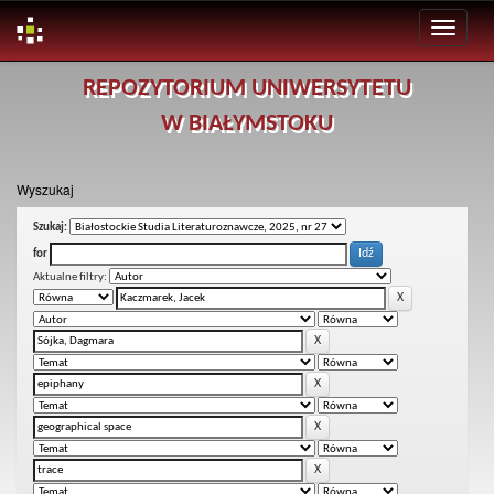
Skip
REPOZYTORIUM UNIWERSYTETU
navigation
W BIAŁYMSTOKU
Wyszukaj
Szukaj:
for
Aktualne filtry: