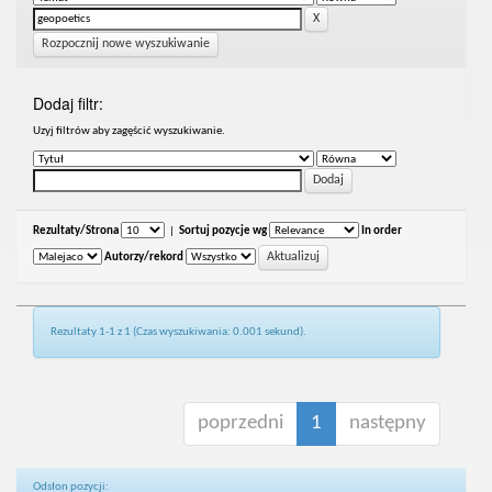
Rozpocznij nowe wyszukiwanie
Dodaj filtr:
Uzyj filtrów aby zagęścić wyszukiwanie.
Rezultaty/Strona
|
Sortuj pozycje wg
In order
Autorzy/rekord
Rezultaty 1-1 z 1 (Czas wyszukiwania: 0.001 sekund).
poprzedni
1
następny
Odsłon pozycji: