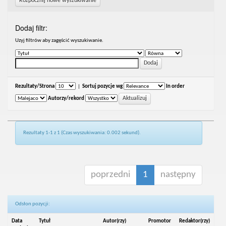
Rozpocznij nowe wyszukiwanie
Dodaj filtr:
Uzyj filtrów aby zagęścić wyszukiwanie.
Rezultaty/Strona
|
Sortuj pozycje wg
In order
Autorzy/rekord
Rezultaty 1-1 z 1 (Czas wyszukiwania: 0.002 sekund).
poprzedni
1
następny
Odsłon pozycji:
Data
Tytuł
Autor(rzy)
Promotor
Redaktor(rzy)