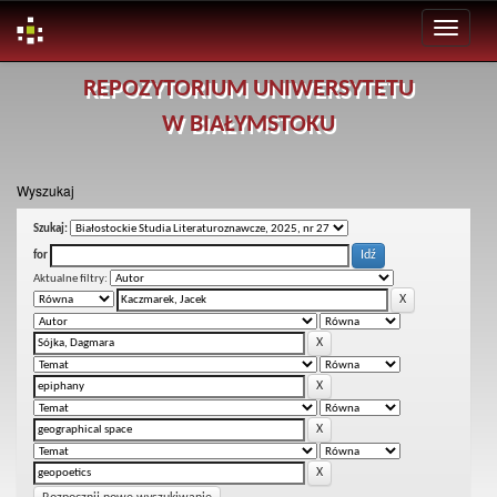
Skip
REPOZYTORIUM UNIWERSYTETU
navigation
W BIAŁYMSTOKU
Wyszukaj
Szukaj:
for
Aktualne filtry: