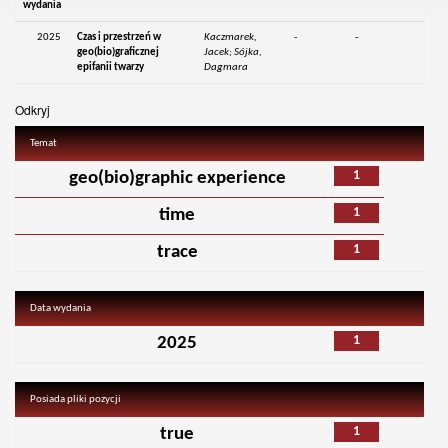
wydania
2025
Czas i przestrzeń w
Kaczmarek,
-
-
geo(bio)graficznej
Jacek; Sójka,
epifanii twarzy
Dagmara
Odkryj
Temat
1
geo(bio)graphic experience
1
time
1
trace
Data wydania
1
2025
Posiada pliki pozycji
1
true