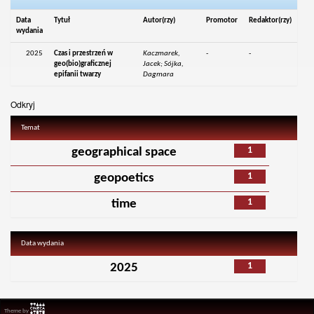
Data
Tytuł
Autor(rzy)
Promotor
Redaktor(rzy)
wydania
2025
Czas i przestrzeń w
Kaczmarek,
-
-
geo(bio)graficznej
Jacek; Sójka,
epifanii twarzy
Dagmara
Odkryj
Temat
1
geographical space
1
geopoetics
1
time
Data wydania
1
2025
Theme by