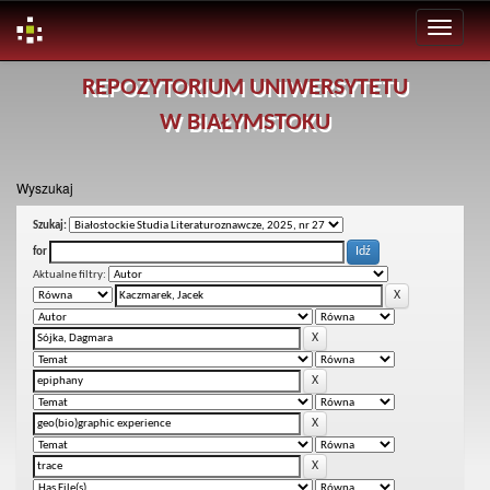
Skip
REPOZYTORIUM UNIWERSYTETU
navigation
W BIAŁYMSTOKU
Wyszukaj
Szukaj:
for
Aktualne filtry: