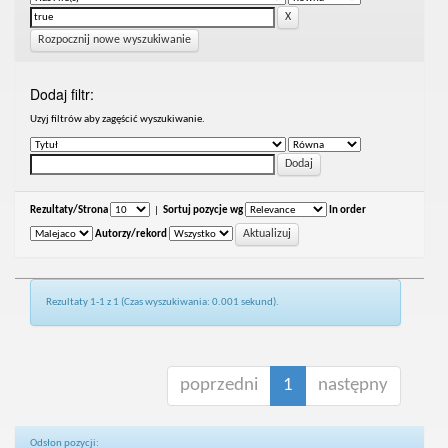
Rozpocznij nowe wyszukiwanie
Dodaj filtr:
Uzyj filtrów aby zagęścić wyszukiwanie.
Rezultaty/Strona
|
Sortuj pozycje wg
In order
Autorzy/rekord
Rezultaty 1-1 z 1 (Czas wyszukiwania: 0.001 sekund).
poprzedni
1
następny
Odsłon pozycji: