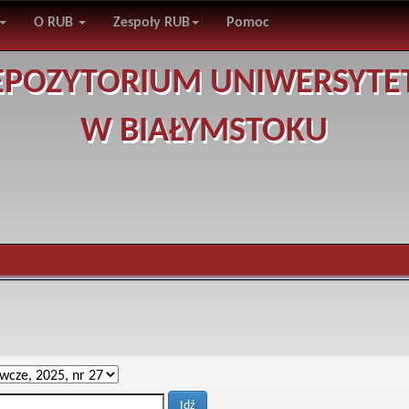
O RUB
Zespoły RUB
Pomoc
EPOZYTORIUM UNIWERSYTE
W BIAŁYMSTOKU