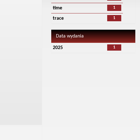
1
time
1
trace
Data wydania
1
2025