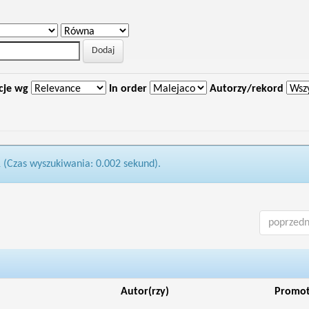
cje wg
In order
Autorzy/rekord
1 (Czas wyszukiwania: 0.002 sekund).
poprzedn
Autor(rzy)
Promo