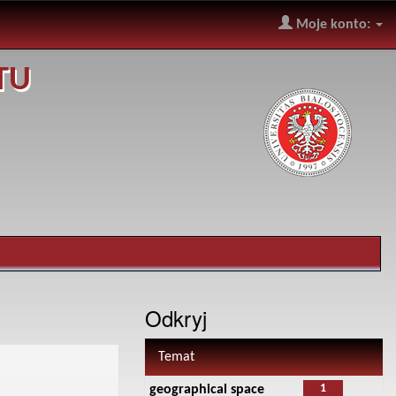
Moje konto:
TU
Odkryj
Temat
1
geographical space