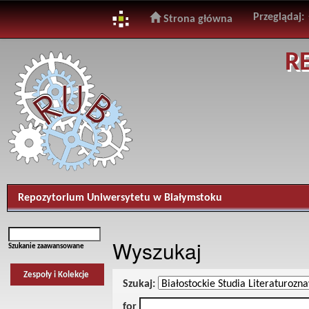
Przeglądaj:
Strona główna
Skip
R
navigation
Repozytorium Uniwersytetu w Białymstoku
Wyszukaj
Szukanie zaawansowane
Zespoły i Kolekcje
Szukaj:
for