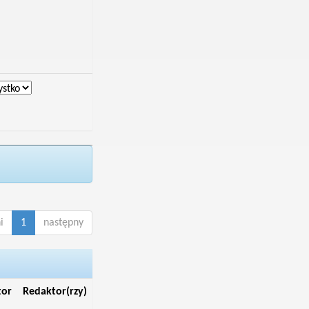
i
1
następny
tor
Redaktor(rzy)