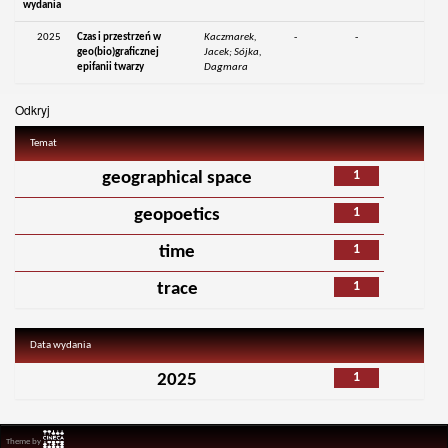
wydania
2025
Czas i przestrzeń w
Kaczmarek,
-
-
geo(bio)graficznej
Jacek; Sójka,
epifanii twarzy
Dagmara
Odkryj
Temat
1
geographical space
1
geopoetics
1
time
1
trace
Data wydania
1
2025
Theme by