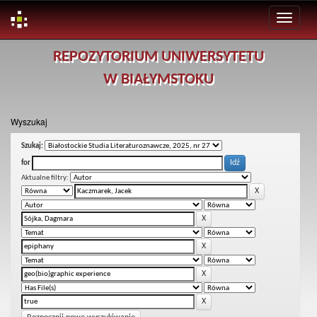
Skip
REPOZYTORIUM UNIWERSYTETU
navigation
W BIAŁYMSTOKU
Wyszukaj
Szukaj:
for
Aktualne filtry: