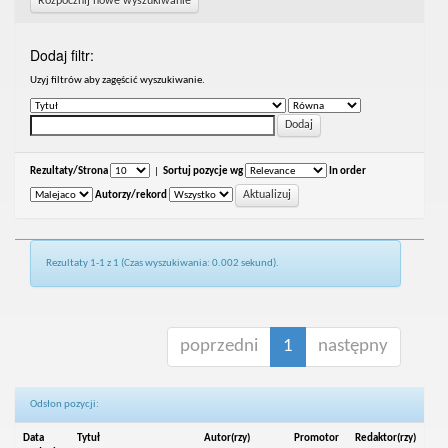
Rozpocznij nowe wyszukiwanie
Dodaj filtr:
Uzyj filtrów aby zagęścić wyszukiwanie.
Rezultaty/Strona
|
Sortuj pozycje wg
In order
Autorzy/rekord
Rezultaty 1-1 z 1 (Czas wyszukiwania: 0.002 sekund).
poprzedni
1
następny
Odsłon pozycji:
Data
Tytuł
Autor(rzy)
Promotor
Redaktor(rzy)