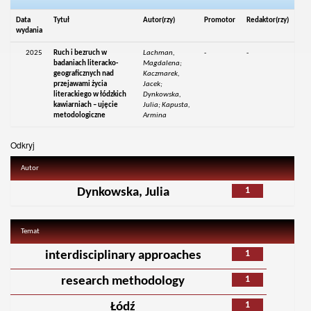
Data
Tytuł
Autor(rzy)
Promotor
Redaktor(rzy)
wydania
2025
Ruch i bezruch w
Lachman,
-
-
badaniach literacko-
Magdalena;
geograficznych nad
Kaczmarek,
przejawami życia
Jacek;
literackiego w łódzkich
Dynkowska,
kawiarniach – ujęcie
Julia; Kapusta,
metodologiczne
Armina
Odkryj
Autor
1
Dynkowska, Julia
Temat
1
interdisciplinary approaches
1
research methodology
1
Łódź