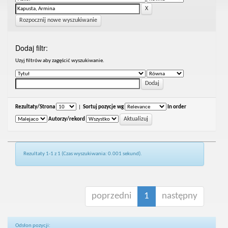
Rozpocznij nowe wyszukiwanie
Dodaj filtr:
Uzyj filtrów aby zagęścić wyszukiwanie.
Rezultaty/Strona
|
Sortuj pozycje wg
In order
Autorzy/rekord
Rezultaty 1-1 z 1 (Czas wyszukiwania: 0.001 sekund).
poprzedni
1
następny
Odsłon pozycji: