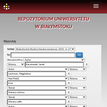
Skip
REPOZYTORIUM UNIWERSYTETU
navigation
W BIAŁYMSTOKU
Wyszukaj
Szukaj:
for
Aktualne filtry: