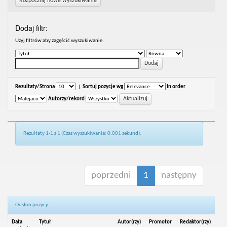
Rozpocznij nowe wyszukiwanie
Dodaj filtr:
Uzyj filtrów aby zagęścić wyszukiwanie.
Rezultaty/Strona
|
Sortuj pozycje wg
In order
Autorzy/rekord
Rezultaty 1-1 z 1 (Czas wyszukiwania: 0.001 sekund).
poprzedni
1
następny
Odsłon pozycji:
Data
Tytuł
Autor(rzy)
Promotor
Redaktor(rzy)