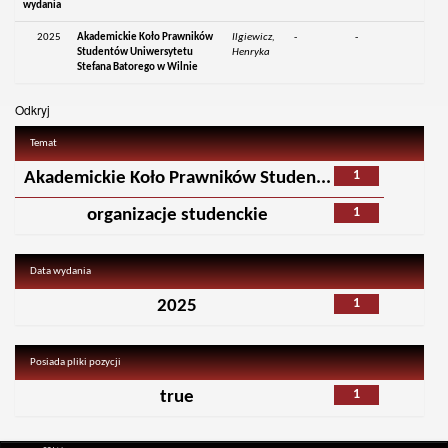
wydania
2025
Akademickie Koło Prawników
Ilgiewicz,
-
-
Studentów Uniwersytetu
Henryka
Stefana Batorego w Wilnie
Odkryj
Temat
1
Akademickie Koło Prawników Studen...
1
organizacje studenckie
Data wydania
1
2025
Posiada pliki pozycji
1
true