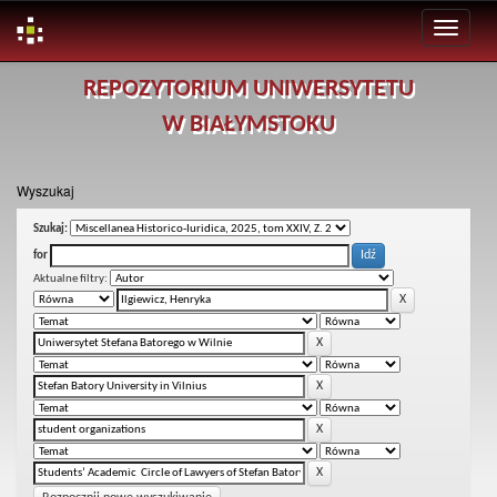
Skip
REPOZYTORIUM UNIWERSYTETU
navigation
W BIAŁYMSTOKU
Wyszukaj
Szukaj:
for
Aktualne filtry: