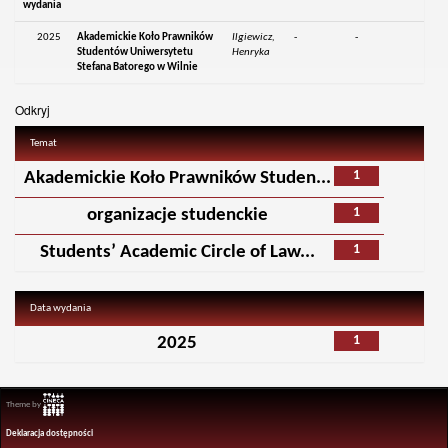
wydania
2025
Akademickie Koło Prawników
Ilgiewicz,
-
-
Studentów Uniwersytetu
Henryka
Stefana Batorego w Wilnie
Odkryj
Temat
1
Akademickie Koło Prawników Studen...
1
organizacje studenckie
1
Students’ Academic Circle of Law...
Data wydania
1
2025
Theme by
Deklaracja dostępności