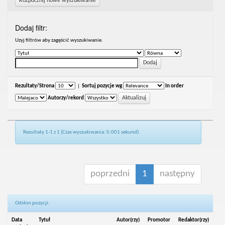
Rozpocznij nowe wyszukiwanie
Dodaj filtr:
Uzyj filtrów aby zagęścić wyszukiwanie.
Rezultaty/Strona
|
Sortuj pozycje wg
In order
Autorzy/rekord
Rezultaty 1-1 z 1 (Czas wyszukiwania: 0.001 sekund).
poprzedni
1
następny
Odsłon pozycji:
Data
Tytuł
Autor(rzy)
Promotor
Redaktor(rzy)