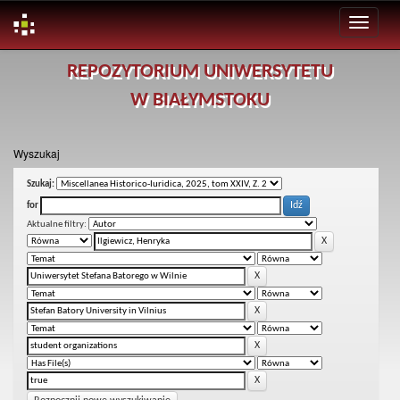
Skip
REPOZYTORIUM UNIWERSYTETU
navigation
W BIAŁYMSTOKU
Wyszukaj
Szukaj:
for
Aktualne filtry: