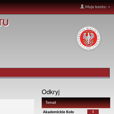
Moje konto:
TU
Odkryj
Temat
1
Akademickie Koło