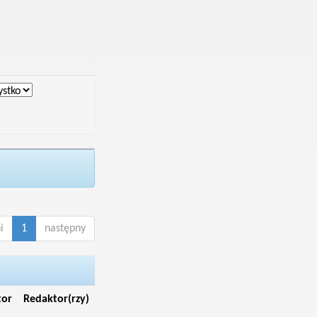
i
1
następny
tor
Redaktor(rzy)