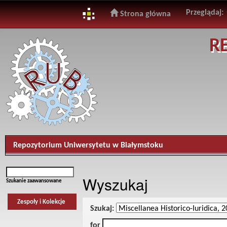
Przeglądaj:
Strona główna
Skip
R
navigation
Repozytorium Uniwersytetu w Białymstoku
Wyszukaj
Szukanie zaawansowane
Zespoły i Kolekcje
Szukaj:
for