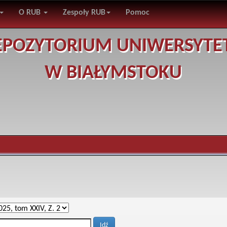
O RUB
Zespoły RUB
Pomoc
EPOZYTORIUM UNIWERSYTE
W BIAŁYMSTOKU