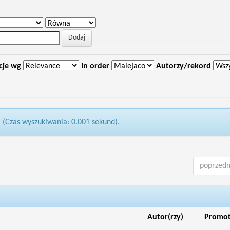
cje wg
In order
Autorzy/rekord
1 (Czas wyszukiwania: 0.001 sekund).
poprzedn
Autor(rzy)
Promo