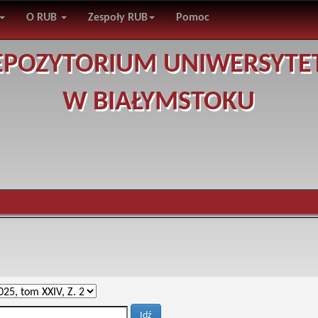
O RUB
Zespoły RUB
Pomoc
EPOZYTORIUM UNIWERSYTE
W BIAŁYMSTOKU