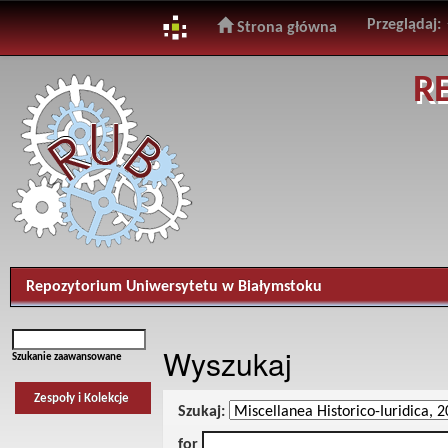
Przeglądaj:
Strona główna
Skip
R
navigation
Repozytorium Uniwersytetu w Białymstoku
Wyszukaj
Szukanie zaawansowane
Zespoły i Kolekcje
Szukaj:
for