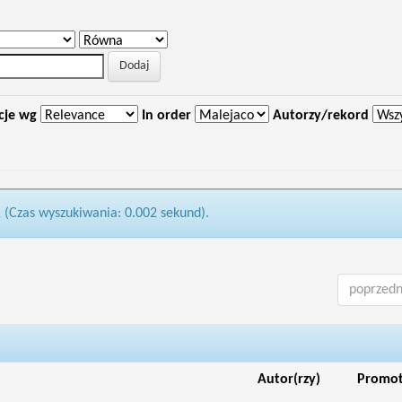
cje wg
In order
Autorzy/rekord
1 (Czas wyszukiwania: 0.002 sekund).
poprzedn
Autor(rzy)
Promo