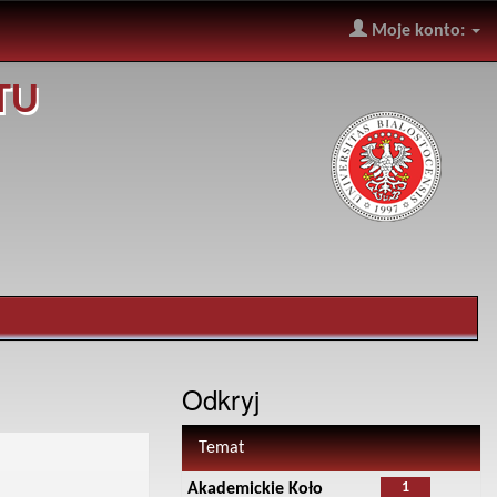
Moje konto:
TU
Odkryj
Temat
1
Akademickie Koło