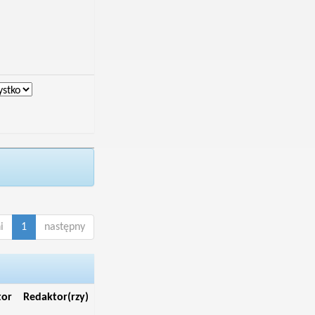
i
1
następny
tor
Redaktor(rzy)