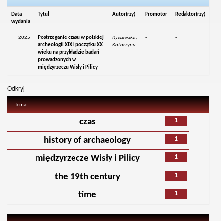
Data
Tytuł
Autor(rzy)
Promotor
Redaktor(rzy)
wydania
2025
Postrzeganie czasu w polskiej
Ryszewska,
-
-
archeologii XIX i początku XX
Katarzyna
wieku na przykładzie badań
prowadzonych w
międzyrzeczu Wisły i Pilicy
Odkryj
Temat
1
czas
1
history of archaeology
1
międzyrzecze Wisły i Pilicy
1
the 19th century
1
time