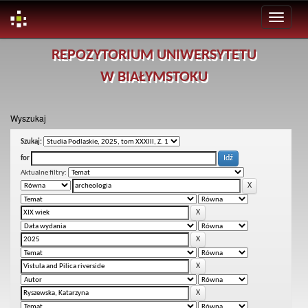
Skip
REPOZYTORIUM UNIWERSYTETU
navigation
W BIAŁYMSTOKU
Wyszukaj
Szukaj:
for
Aktualne filtry: