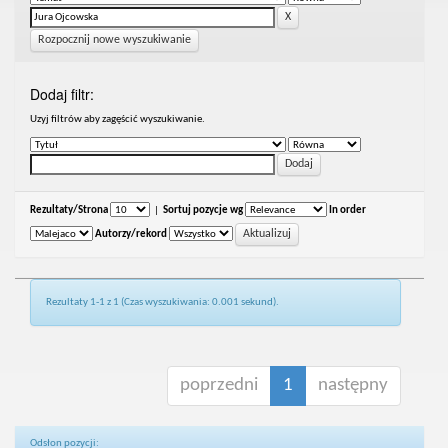
Rozpocznij nowe wyszukiwanie
Dodaj filtr:
Uzyj filtrów aby zagęścić wyszukiwanie.
Rezultaty/Strona
|
Sortuj pozycje wg
In order
Autorzy/rekord
Rezultaty 1-1 z 1 (Czas wyszukiwania: 0.001 sekund).
poprzedni
1
następny
Odsłon pozycji: