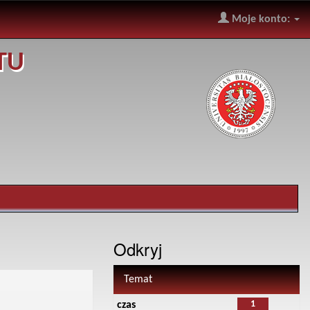
Moje konto:
TU
Odkryj
Temat
1
czas