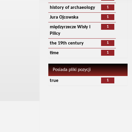
1
history of archaeology
1
Jura Ojcowska
1
międzyrzecze Wisły i
Pilicy
1
the 19th century
1
time
Posiada pliki pozycji
1
true