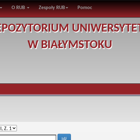
O RUB
Zespoły RUB
Pomoc
EPOZYTORIUM UNIWERSYTE
W BIAŁYMSTOKU