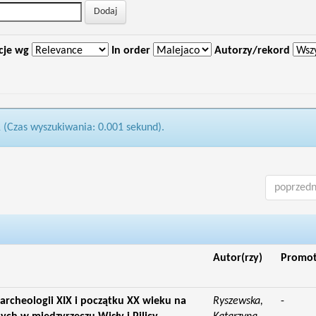
cje wg
In order
Autorzy/rekord
1 (Czas wyszukiwania: 0.001 sekund).
poprzedn
Autor(rzy)
Promo
 archeologii XIX i początku XX wieku na
Ryszewska,
-