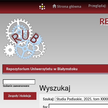
Przeglądaj:
Strona główna
Skip
R
navigation
Repozytorium Uniwersytetu w Białymstoku
Wyszukaj
Szukanie zaawansowane
Zespoły i Kolekcje
Szukaj:
for