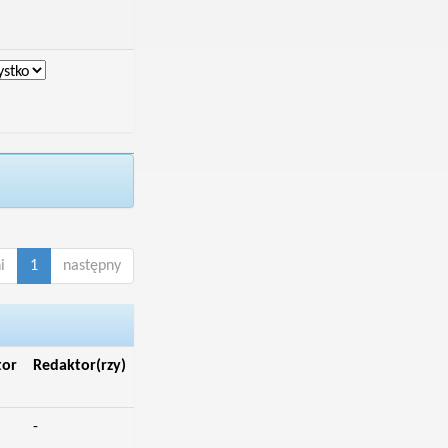
i
1
następny
tor
Redaktor(rzy)
-