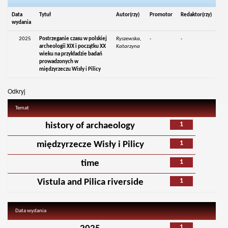
Data
Tytuł
Autor(rzy)
Promotor
Redaktor(rzy)
wydania
2025
Postrzeganie czasu w polskiej
Ryszewska,
-
-
archeologii XIX i początku XX
Katarzyna
wieku na przykładzie badań
prowadzonych w
międzyrzeczu Wisły i Pilicy
Odkryj
Temat
1
history of archaeology
1
międzyrzecze Wisły i Pilicy
1
time
1
Vistula and Pilica riverside
Data wydania
1