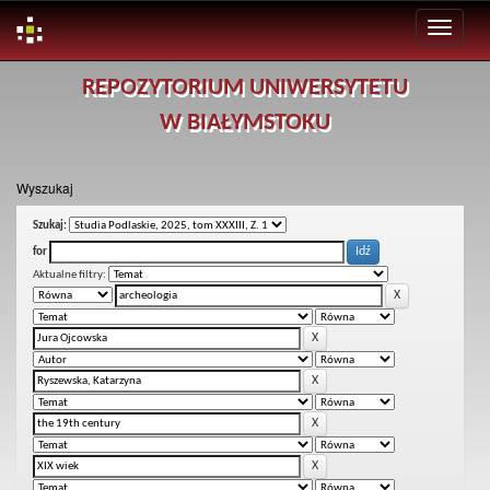
Skip
REPOZYTORIUM UNIWERSYTETU
navigation
W BIAŁYMSTOKU
Wyszukaj
Szukaj:
for
Aktualne filtry: