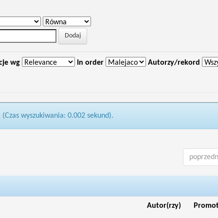
cje wg
In order
Autorzy/rekord
1 (Czas wyszukiwania: 0.002 sekund).
poprzedn
Autor(rzy)
Promo