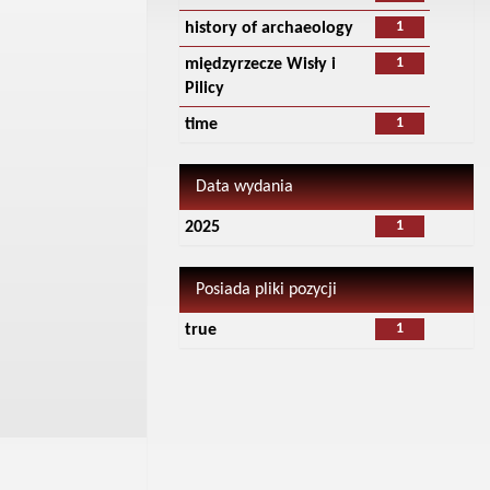
1
history of archaeology
1
międzyrzecze Wisły i
Pilicy
1
time
Data wydania
1
2025
Posiada pliki pozycji
1
true