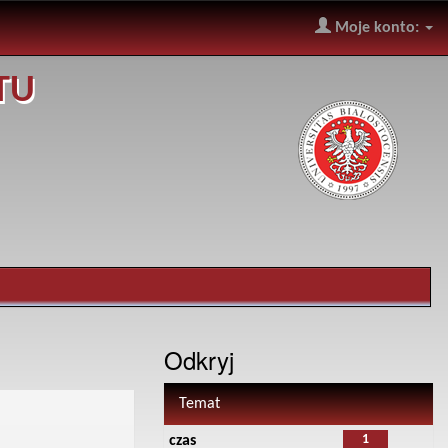
Moje konto:
TU
Odkryj
Temat
1
czas