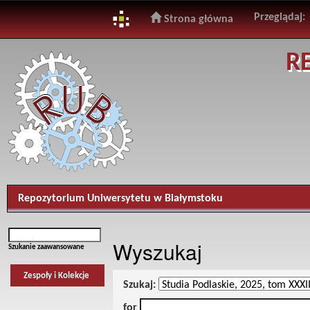
Przeglądaj:
Strona główna
Skip
R
navigation
Repozytorium Uniwersytetu w Białymstoku
Wyszukaj
Szukanie zaawansowane
Zespoły i Kolekcje
Szukaj:
for