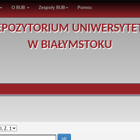
O RUB
Zespoły RUB
Pomoc
EPOZYTORIUM UNIWERSYTE
W BIAŁYMSTOKU