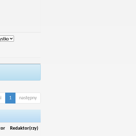
i
1
następny
tor
Redaktor(rzy)