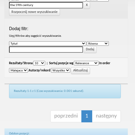
Rozpocznij nowe wyszukiwanie
Dodaj filtr:
Uzyj filtrów aby zagęścić wyszukiwanie.
Rezultaty/Strona
|
Sortuj pozycje wg
In order
Autorzy/rekord
Rezultaty 1-1 z 1 (Czas wyszukiwania: 0.001 sekund).
poprzedni
1
następny
Odsłon pozycji: