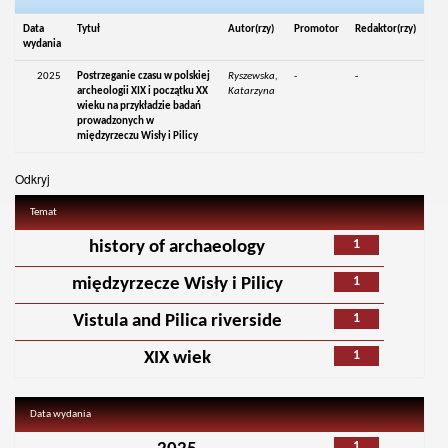
Data
Tytuł
Autor(rzy)
Promotor
Redaktor(rzy)
wydania
2025
Postrzeganie czasu w polskiej
Ryszewska,
-
-
archeologii XIX i początku XX
Katarzyna
wieku na przykładzie badań
prowadzonych w
międzyrzeczu Wisły i Pilicy
Odkryj
Temat
1
history of archaeology
1
międzyrzecze Wisły i Pilicy
1
Vistula and Pilica riverside
1
XIX wiek
Data wydania
1