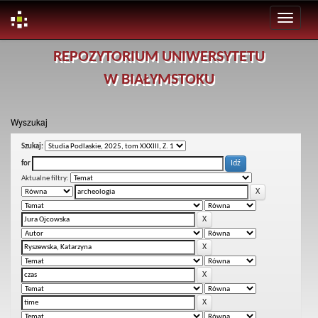
Skip
REPOZYTORIUM UNIWERSYTETU
navigation
W BIAŁYMSTOKU
Wyszukaj
Szukaj:
for
Aktualne filtry: