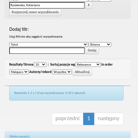
Rozpocznij nowe wyszukiwanie
Dodaj filtr:
Uzyj filtrów aby zagęścić wyszukiwanie.
Rezultaty/Strona
|
Sortuj pozycje wg
In order
Autorzy/rekord
Rezultaty 1-1 z 1 (Czas wyszukiwania: 0.001 sekund).
poprzedni
1
następny
Odsłon pozycji: