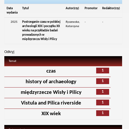
Data
Tytuł
Autor(rzy)
Promotor
Redaktor(rzy)
wydania
2025
Postrzeganie czasu w polskiej
Ryszewska,
-
-
archeologii XIX i początku XX
Katarzyna
wieku na przykładzie badań
prowadzonych w
międzyrzeczu Wisły i Pilicy
Odkryj
Temat
1
czas
1
history of archaeology
1
międzyrzecze Wisły i Pilicy
1
Vistula and Pilica riverside
1
XIX wiek