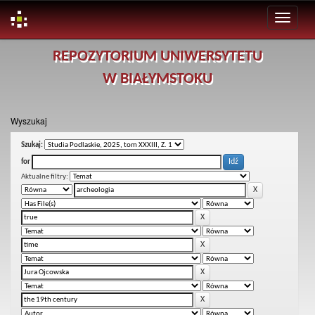
Skip
REPOZYTORIUM UNIWERSYTETU
navigation
W BIAŁYMSTOKU
Wyszukaj
Szukaj:
for
Aktualne filtry: