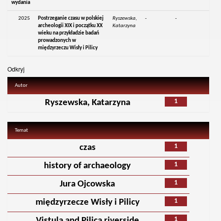
wydania
2025
Postrzeganie czasu w polskiej
Ryszewska,
-
-
archeologii XIX i początku XX
Katarzyna
wieku na przykładzie badań
prowadzonych w
międzyrzeczu Wisły i Pilicy
Odkryj
Autor
1
Ryszewska, Katarzyna
Temat
1
czas
1
history of archaeology
1
Jura Ojcowska
1
międzyrzecze Wisły i Pilicy
1
Vistula and Pilica riverside