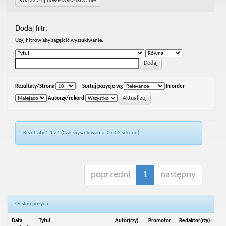
Rozpocznij nowe wyszukiwanie
Dodaj filtr:
Uzyj filtrów aby zagęścić wyszukiwanie.
Rezultaty/Strona
|
Sortuj pozycje wg
In order
Autorzy/rekord
Rezultaty 1-1 z 1 (Czas wyszukiwania: 0.002 sekund).
poprzedni
1
następny
Odsłon pozycji:
Data
Tytuł
Autor(rzy)
Promotor
Redaktor(rzy)