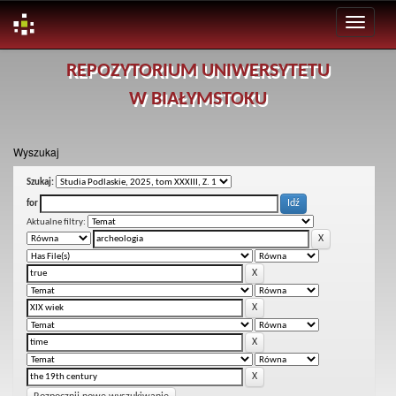
Skip
REPOZYTORIUM UNIWERSYTETU
navigation
W BIAŁYMSTOKU
Wyszukaj
Szukaj:
for
Aktualne filtry: